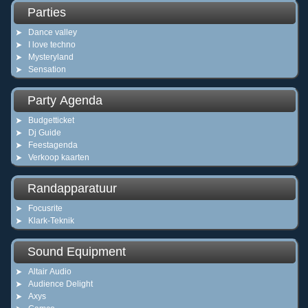
Parties
Dance valley
I love techno
Mysteryland
Sensation
Party Agenda
Budgetticket
Dj Guide
Feestagenda
Verkoop kaarten
Randapparatuur
Focusrite
Klark-Teknik
Sound Equipment
Altair Audio
Audience Delight
Axys