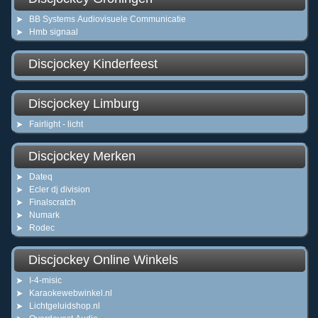
BB Systems Audiovisuele Communicatie
Hmb signaal
Discjockey Kinderfeest
Discjockey Limburg
Fairlight - licht
Discjockey Merken
Dateq
Ecler dj division
Finalscratch
Numark
Rodec
Discjockey Online Winkels
I-4-misic
Karaokewebwinkel.nl
Lichtgeluidshop.nl