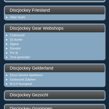
Discjockey Friesland
Altair Audio
Discjockey Gear Webshops
Clubsound
Dj stunter
Djgear
Elevator
Pro dj
Tone generator
Discjockey Gelderland
Disco Service Apeldoorn
Eastsound Zutphen
M-S-P Nunspeet
Discjockey Gezocht
Discjockey Groningen