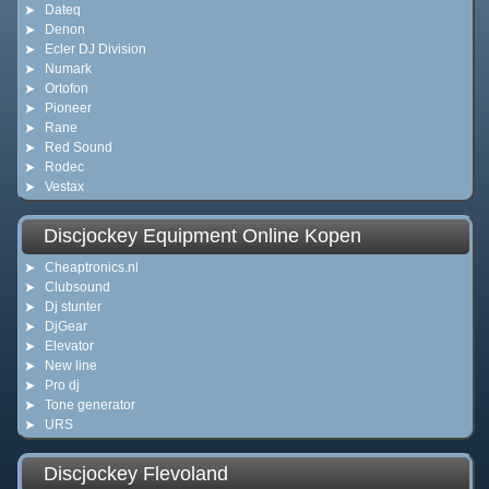
Dateq
Denon
Ecler DJ Division
Numark
Ortofon
Pioneer
Rane
Red Sound
Rodec
Vestax
Discjockey Equipment Online Kopen
Cheaptronics.nl
Clubsound
Dj stunter
DjGear
Elevator
New line
Pro dj
Tone generator
URS
Discjockey Flevoland