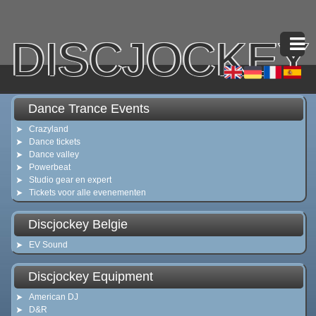
DISCJOCKEY
Dance Trance Events
Crazyland
Dance tickets
Dance valley
Powerbeat
Studio gear en expert
Tickets voor alle evenementen
Discjockey Belgie
EV Sound
Discjockey Equipment
American DJ
D&R