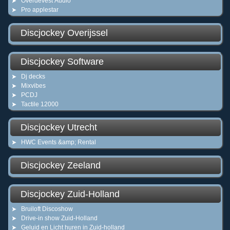
Overdevest Audio
Pro applestar
Discjockey Overijssel
Discjockey Software
Dj decks
Mixvibes
PCDJ
Tactile 12000
Discjockey Utrecht
HWC Events &amp; Rental
Discjockey Zeeland
Discjockey Zuid-Holland
Bruiloft Discoshow
Drive-in show Zuid-Holland
Geluid en Licht huren in Zuid-holland