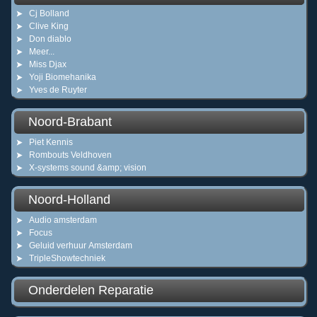
Cj Bolland
Clive King
Don diablo
Meer...
Miss Djax
Yoji Biomehanika
Yves de Ruyter
Noord-Brabant
Piet Kennis
Rombouts Veldhoven
X-systems sound &amp; vision
Noord-Holland
Audio amsterdam
Focus
Geluid verhuur Amsterdam
TripleShowtechniek
Onderdelen Reparatie