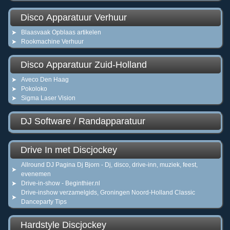
Disco Apparatuur Verhuur
Blaasvaak Opblaas artikelen
Rookmachine Verhuur
Disco Apparatuur Zuid-Holland
Aveco Den Haag
Pokoloko
Sigma Laser Vision
DJ Software / Randapparatuur
Drive In met Discjockey
Allround DJ Pagina Dj Bjorn - Dj, disco, drive-inn, muziek, feest,
evenemen
Drive-in-show - Beginthier.nl
Drive-inshow verzamelgids, Groningen Noord-Holland Classic
Danceparty Tips
Hardstyle Discjockey